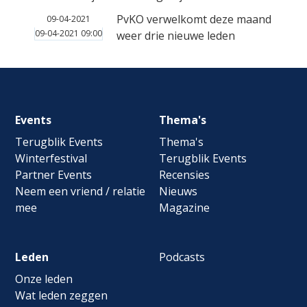
PvKO verwelkomt deze maand
09-04-2021
09-04-2021 09:00
weer drie nieuwe leden
Footer
Events
Thema's
navigation
Terugblik Events
Thema's
Winterfestival
Terugblik Events
Partner Events
Recensies
Neem een vriend / relatie
Nieuws
mee
Magazine
Leden
Podcasts
Onze leden
Wat leden zeggen