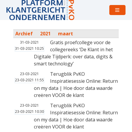
Open
menu
Archief
2021
maart
Gratis proefcollege voor de
31-03-2021
31-03-2021 10:25
collegereeks ‘De Klant in het
Digitale Tijdperk: over data, digits &
smart technology’
Terugblik PvKO
23-03-2021
23-03-2021 11:55
Inspiratiesessie Online: Return
on my data | Hoe door data waarde
creëren VOOR de klant
Terugblik PvKO
23-03-2021
23-03-2021 10:30
Inspiratiesessie Online: Return
on my data | Hoe door data waarde
creëren VOOR de klant