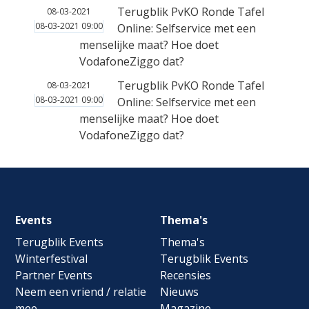
Terugblik PvKO Ronde Tafel
08-03-2021
08-03-2021 09:00
Online: Selfservice met een
menselijke maat? Hoe doet
VodafoneZiggo dat?
Terugblik PvKO Ronde Tafel
08-03-2021
08-03-2021 09:00
Online: Selfservice met een
menselijke maat? Hoe doet
VodafoneZiggo dat?
Footer
Events
Thema's
navigation
Terugblik Events
Thema's
Winterfestival
Terugblik Events
Partner Events
Recensies
Neem een vriend / relatie
Nieuws
mee
Magazine