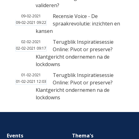
valideren?
Recensie Voice - De
09-02-2021
09-02-2021 09:22
spraakrevolutie: inzichten en
kansen
Terugblik Inspiratiesessie
02-02-2021
02-02-2021 09:17
Online: Pivot or preserve?
Klantgericht ondernemen na de
lockdowns
Terugblik Inspiratiesessie
01-02-2021
01-02-2021 12:03
Online: Pivot or preserve?
Klantgericht ondernemen na de
lockdowns
Footer
Events
Thema's