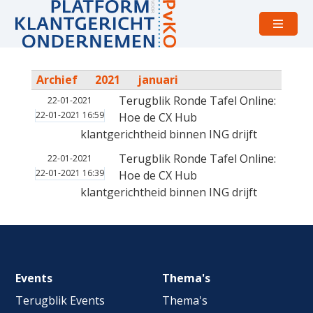
Open
menu
Archief
2021
januari
Terugblik Ronde Tafel Online:
22-01-2021
22-01-2021 16:59
Hoe de CX Hub
klantgerichtheid binnen ING drijft
Terugblik Ronde Tafel Online:
22-01-2021
22-01-2021 16:39
Hoe de CX Hub
klantgerichtheid binnen ING drijft
Footer
Events
Thema's
navigation
Terugblik Events
Thema's