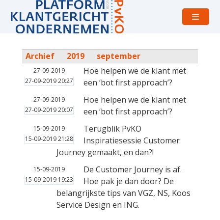
Open
menu
Archief
2019
september
Hoe helpen we de klant met
27-09-2019
27-09-2019 20:27
een ‘bot first approach’?
Hoe helpen we de klant met
27-09-2019
27-09-2019 20:07
een ‘bot first approach’?
Terugblik PvKO
15-09-2019
15-09-2019 21:28
Inspiratiesessie Customer
Journey gemaakt, en dan?!
De Customer Journey is af.
15-09-2019
15-09-2019 19:23
Hoe pak je dan door? De
belangrijkste tips van VGZ, NS, Koos
Service Design en ING.