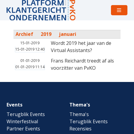
Open
menu
Archief
2019
januari
Wordt 2019 het jaar van de
15-01-2019
15-01-2019 12:40
Virtual Assistants?
Frans Reichardt treedt af als
01-01-2019
01-01-2019 11:14
voorzitter van PvKO
Footer
Events
Thema's
navigation
Terugblik Events
Thema's
Winterfestival
Terugblik Events
Partner Events
Recensies