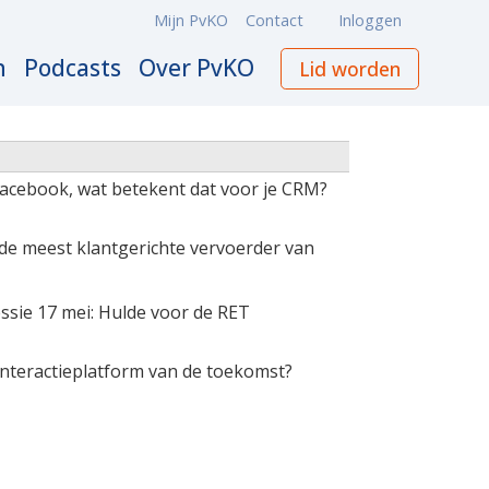
Mijn PvKO
Contact
Inloggen
Meta
navigation
n
Podcasts
Over PvKO
Lid worden
 Facebook, wat betekent dat voor je CRM?
de meest klantgerichte vervoerder van
ssie 17 mei: Hulde voor de RET
nteractieplatform van de toekomst?