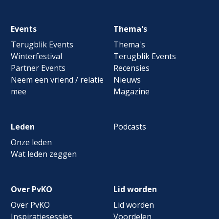
Footer
Events
Thema's
navigation
Terugblik Events
Thema's
Winterfestival
Terugblik Events
Partner Events
Recensies
Neem een vriend / relatie
Nieuws
mee
Magazine
Leden
Podcasts
Onze leden
Wat leden zeggen
Over PvKO
Lid worden
Over PvKO
Lid worden
Inspiratiesessies
Voordelen