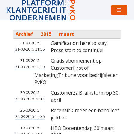
Open
menu
Archief
2015
maart
Gamification here to stay.
31-03-2015
31-03-2015 21:56
Press start to continue!
Gratis abonnement op
31-03-2015
31-03-2015 10:00
CustomerFirst of
MarketingTribune voor bedrijfsleden
PvKO
Customerzz Brainstorm op 30
30-03-2015
30-03-2015 20:13
april
Recensie Creëer een band met
26-03-2015
26-03-2015 10:36
je klant
HBO Docentendag 30 maart
19-03-2015