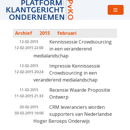
Open
menu
Archief
2015
februari
Kennissessie Crowdsourcing
12-02-2015
12-02-2015 22:00
in een veranderend
medialandschap
Impressie Kennissessie
12-02-2015
12-02-2015 20:24
Crowdsourcing in een
veranderend medialandschap
Recensie Waarde Propositie
11-02-2015
11-02-2015 21:33
Ontwerp
CRM leveranciers worden
03-02-2015
03-02-2015 16:00
supporters van Nederlandse
Hoger Beroeps Onderwijs