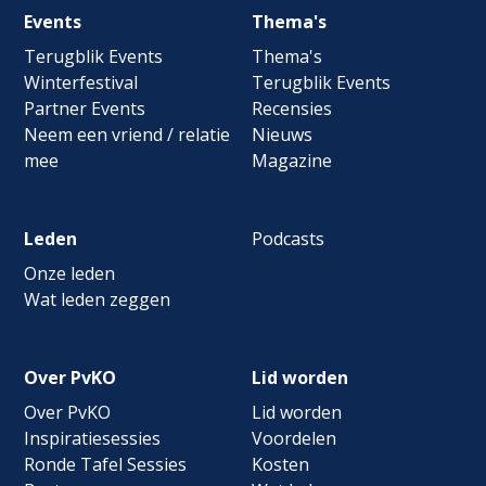
Footer
Events
Thema's
navigation
Terugblik Events
Thema's
Winterfestival
Terugblik Events
Partner Events
Recensies
Neem een vriend / relatie
Nieuws
mee
Magazine
Leden
Podcasts
Onze leden
Wat leden zeggen
Over PvKO
Lid worden
Over PvKO
Lid worden
Inspiratiesessies
Voordelen
Ronde Tafel Sessies
Kosten