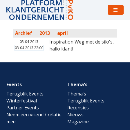
Open
menu
Archief
2013
april
Inspiration Weg met de silo's,
03-04-2013
03-04-2013 22:00
hallo klant!
Footer
Events
Thema's
navigation
Terugblik Events
Thema's
Winterfestival
Terugblik Events
Partner Events
Recensies
Neem een vriend / relatie
Nieuws
mee
Magazine