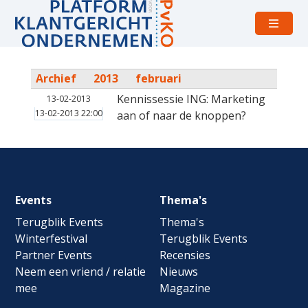
Open
menu
Archief
2013
februari
Kennissessie ING: Marketing
13-02-2013
13-02-2013 22:00
aan of naar de knoppen?
Footer
Events
Thema's
navigation
Terugblik Events
Thema's
Winterfestival
Terugblik Events
Partner Events
Recensies
Neem een vriend / relatie
Nieuws
mee
Magazine