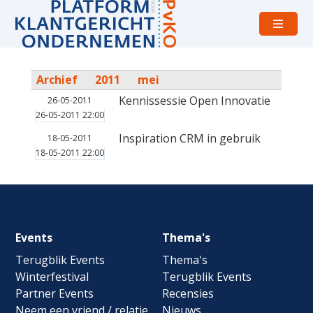
Open
menu
Archief
2011
mei
Kennissessie Open Innovatie
26-05-2011
26-05-2011 22:00
Inspiration CRM in gebruik
18-05-2011
18-05-2011 22:00
Footer
Events
Thema's
navigation
Terugblik Events
Thema's
Winterfestival
Terugblik Events
Partner Events
Recensies
Neem een vriend / relatie
Nieuws