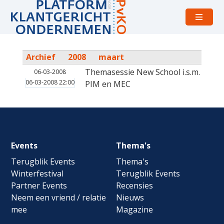
Open
menu
Archief
2008
maart
Themasessie New School i.s.m.
06-03-2008
06-03-2008 22:00
PIM en MEC
Footer
Events
Thema's
navigation
Terugblik Events
Thema's
Winterfestival
Terugblik Events
Partner Events
Recensies
Neem een vriend / relatie
Nieuws
mee
Magazine