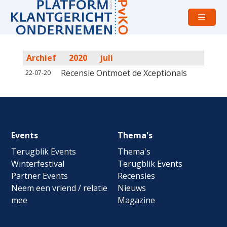
Open
menu
Archief
2020
juli
Recensie Ontmoet de Xceptionals
22-07-20
Footer
Events
Thema's
navigation
Terugblik Events
Thema's
Winterfestival
Terugblik Events
Partner Events
Recensies
Neem een vriend / relatie
Nieuws
mee
Magazine