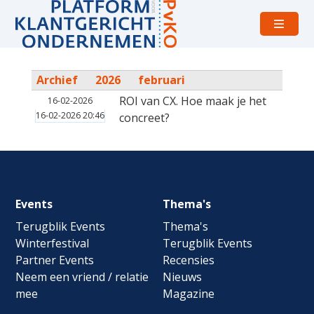
Open
menu
Archief
2026
februari
ROI van CX. Hoe maak je het
16-02-2026
16-02-2026 20:46
concreet?
Footer
Events
Thema's
navigation
Terugblik Events
Thema's
Winterfestival
Terugblik Events
Partner Events
Recensies
Neem een vriend / relatie
Nieuws
mee
Magazine