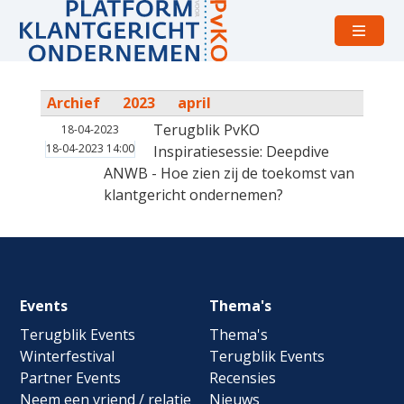
Open
menu
Archief
2023
april
Terugblik PvKO
18-04-2023
18-04-2023 14:00
Inspiratiesessie: Deepdive
ANWB - Hoe zien zij de toekomst van
klantgericht ondernemen?
Footer
Events
Thema's
navigation
Terugblik Events
Thema's
Winterfestival
Terugblik Events
Partner Events
Recensies
Neem een vriend / relatie
Nieuws