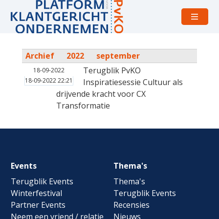
Open
menu
Archief
2022
september
Terugblik PvKO
18-09-2022
18-09-2022 22:21
Inspiratiesessie Cultuur als
drijvende kracht voor CX
Transformatie
Footer
Events
Thema's
navigation
Terugblik Events
Thema's
Winterfestival
Terugblik Events
Partner Events
Recensies
Neem een vriend / relatie
Nieuws