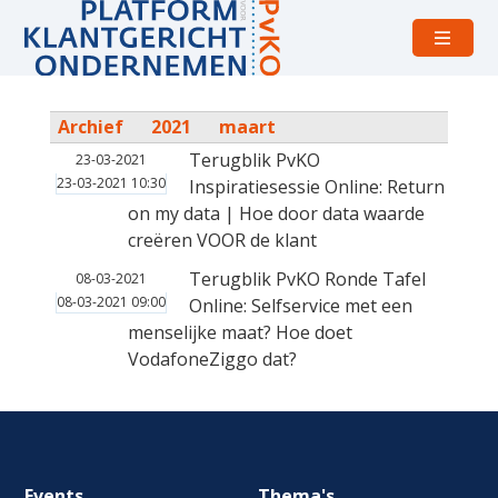
Open
menu
Archief
2021
maart
Terugblik PvKO
23-03-2021
23-03-2021 10:30
Inspiratiesessie Online: Return
on my data | Hoe door data waarde
creëren VOOR de klant
Terugblik PvKO Ronde Tafel
08-03-2021
08-03-2021 09:00
Online: Selfservice met een
menselijke maat? Hoe doet
VodafoneZiggo dat?
Footer
Events
Thema's