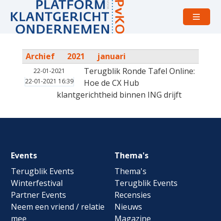
Open
menu
Archief
2021
januari
Terugblik Ronde Tafel Online:
22-01-2021
22-01-2021 16:39
Hoe de CX Hub
klantgerichtheid binnen ING drijft
Footer
Events
Thema's
navigation
Terugblik Events
Thema's
Winterfestival
Terugblik Events
Partner Events
Recensies
Neem een vriend / relatie
Nieuws
mee
Magazine