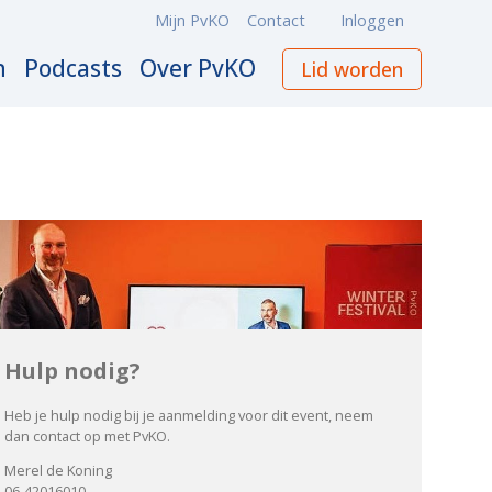
Mijn PvKO
Contact
Inloggen
Meta
navigation
n
Podcasts
Over PvKO
Lid worden
Hulp nodig?
Heb je hulp nodig bij je aanmelding voor dit event, neem
dan contact op met PvKO.
Merel de Koning
06-42016010