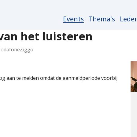
Main
Events
Thema's
Lede
navigation
an het luisteren
VodafoneZiggo
nog aan te melden omdat de aanmeldperiode voorbij