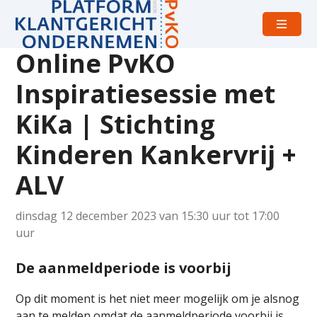
Open
menu
Online PvKO
Detailpagina
Inspiratiesessie met
bijeenkomst
KiKa | Stichting
Kinderen Kankervrij +
ALV
dinsdag 12 december 2023 van 15:30 uur tot 17:00
uur
De aanmeldperiode is voorbij
Op dit moment is het niet meer mogelijk om je alsnog
aan te melden omdat de aanmeldperiode voorbij is.