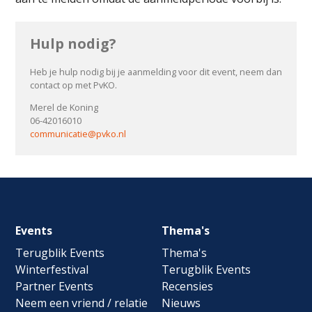
Hulp nodig?
Heb je hulp nodig bij je aanmelding voor dit event, neem dan
contact op met PvKO.
Merel de Koning
06-42016010
communicatie@pvko.nl
Footer
Events
Thema's
navigation
Terugblik Events
Thema's
Winterfestival
Terugblik Events
Partner Events
Recensies
Neem een vriend / relatie
Nieuws