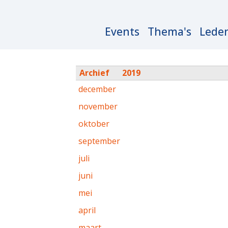
Main
Events
Thema's
Lede
navigation
Archief
2019
december
november
oktober
september
juli
juni
mei
april
maart